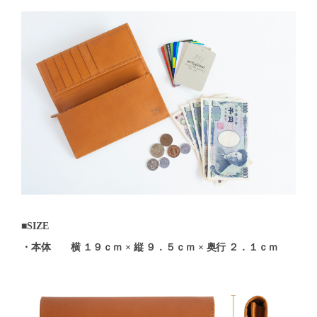
■SIZE
・本体 横 １９ｃｍ × 縦 ９．５ｃｍ × 奥行 ２．１ｃｍ