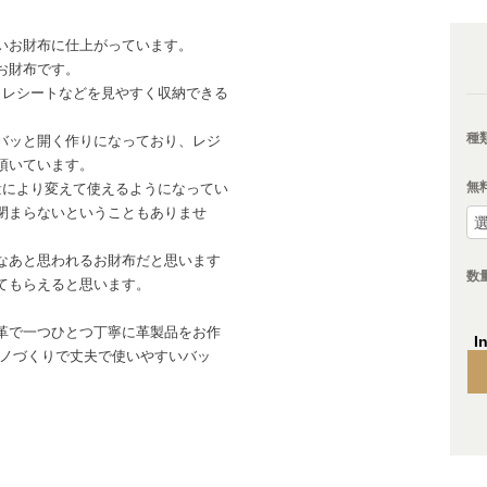
いお財布に仕上がっています。
お財布です。
、レシートなどを見やすく収納できる
種
バッと開く作りになっており、レジ
頂いています。
無
量により変えて使えるようになってい
閉まらないということもありませ
なあと思われるお財布だと思います
数
てもらえると思います。
革で一つひとつ丁寧に革製品をお作
I
モノづくりで丈夫で使いやすいバッ