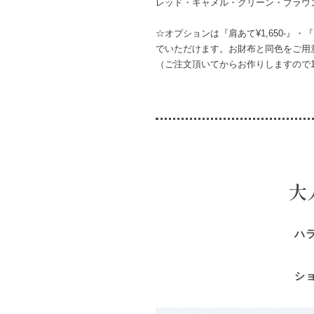
レッド・キャメル・グリーン・ブラウ
☆オプションは『肩あて¥1,650-』・『
でいただけます。お財布と同色をご用
（ご注文頂いてからお作りしますので
大
ハ
シ