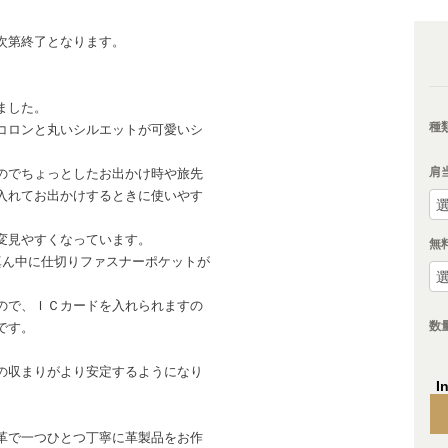
次第終了となります。
ました。
種
コロンと丸いシルエットが可愛いシ
肩
のでちょっとしたお出かけ時や旅先
入れてお出かけするときに使いやす
変見やすくなっています。
無
真ん中に仕切りファスナーポケットが
ので、ＩＣカードを入れられますの
数
です。
の収まりがより安定するようになり
I
革で一つひとつ丁寧に革製品をお作