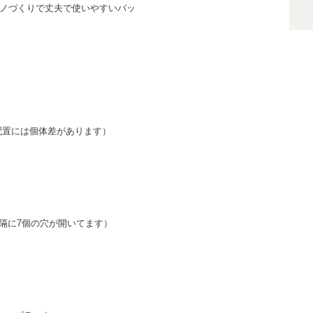
モノづくりで丈夫で使いやすいバッ
配置には個体差があります）
㎝間隔に7個の穴が開いてます）