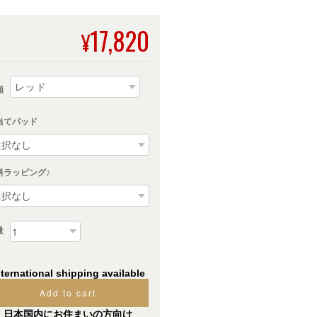
17,820
¥
類
当てパッド
料ラッピング♪
量
nternational shipping available
Add to cart
日本国内にお住まいの方向け