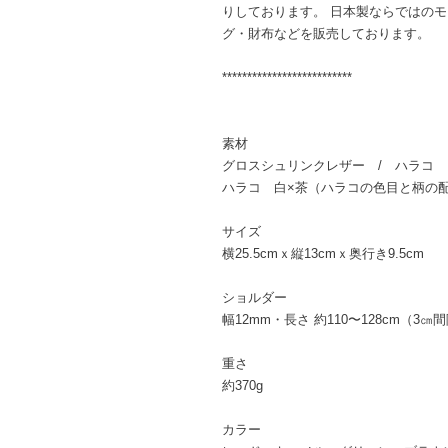
りしております。 日本製ならではの
グ・財布などを販売しております。
**************************
素材
グロスシュリンクレザー / ハラコ
ハラコ 白×茶（ハラコの色目と柄の
サイズ
横25.5cmｘ縦13cmｘ奥行き9.5cm
ショルダー
幅12mm・長さ 約110〜128cm（3
重さ
約370g
カラー